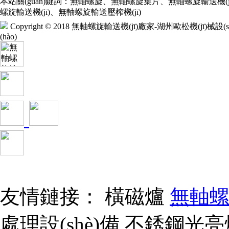
本站關(guān)鍵詞：無軸螺旋、無軸螺旋葉片、無軸螺旋輸送機(jī)
螺旋輸送機(jī)、無軸螺旋輸送壓榨機(jī)
Copyright © 2018 無軸螺旋輸送機(jī)廠家-湖州歐松機(jī)械設(shè
(hào)
友情鏈接：
橫磁爐
無軸螺
處理設(shè)備
不銹鋼光亮