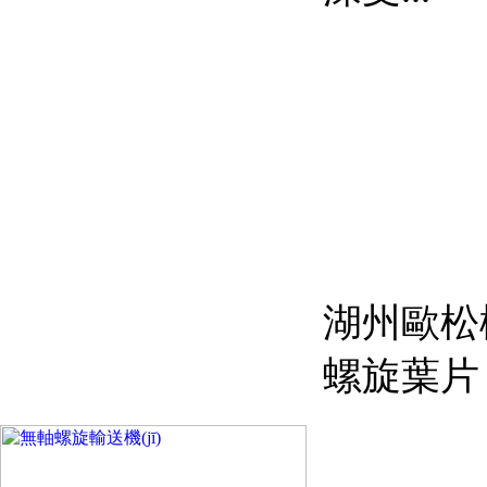
湖州歐松機
螺旋葉片