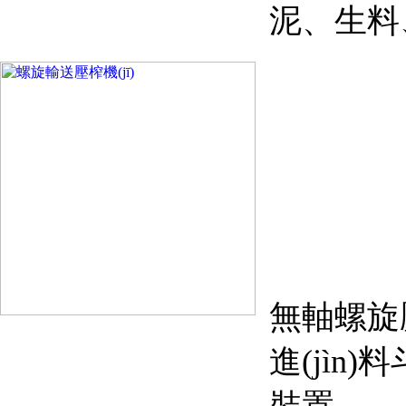
泥、生料
無軸螺旋壓
進(jìn)料