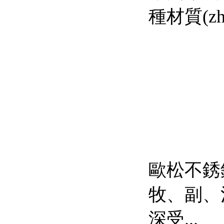
種材質(z
歐松不銹鋼絞
牧、副、
深受...